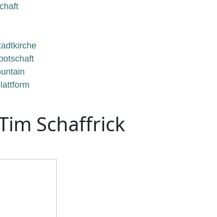
chaft
tadtkirche
botschaft
untain
lattform
Tim Schaffrick