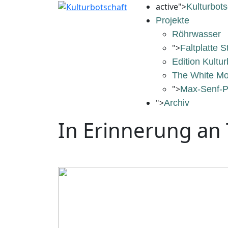
active">
Kulturbots
Projekte
Röhrwasser
">
Faltplatte S
Edition Kultur
The White Mo
">
Max-Senf-P
">
Archiv
In Erinnerung an 